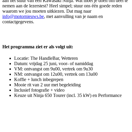
aan het stuur van een Kawasaki Ninja. Wat moet je doen om deel te
nemen aan de lezerstest? Heel simpel; stuur ons één goede reden
waarom we jou moeten uitkiezen. Dat mag naar
info@motornieuws.be
, met aanvulling van je naam en
contactgegevens.
Het programma ziet er als volgt uit:
Locatie: The HandleBar, Wetteren
Datum: vrijdag 25 juni, voor- of namiddag
VM: ontvangst om 9u00, vertrek om 9u30
NM: ontvangst om 12u00, vertrek om 13u00
Koffie + lunch inbegrepen
Mooie rit van 2 uur met begeleiding
Inclusief fotografie + video
Keuze uit Ninja 650 Tourer (incl. 35 kW) en Performance