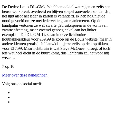
De Detlev Louis DL-GM-1’s hebben ook al wat regen en zelfs een
heuse wolkbreuk overleefd en blijven soepel aanvoelen zonder dat
het lijkt alsof het leder in karton is veranderd. Ik heb nog niet de
nood gevoeld om ze met ledervet te gaan reaniemeren. Op de
handpalm vertonen ze wat zwarte gebruikssporen in de vorm van
zwarte afzetting, maar vreemd genoeg enkel aan het linker
exemplaar. De DL-GM-1’s staan in deze lichtbruine
houthakkerskleur voor €59,99 te koop op de Louis website, maar in
andere kleuren (zoals lichtblauw) kan je ze zelfs op de kop tikken
voor €17,99. Maar lichtbruin is wat Steve McQueen droeg, of toch
iets wat heel dicht in de buurt komt, dus lichtbruin zal het voor mij
wezen…
7 op 10
Meer over deze handschoen:
Volg ons op social media