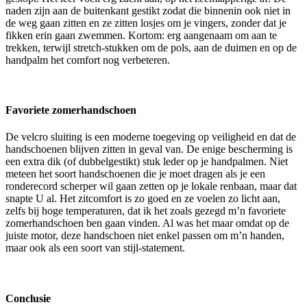
naden zijn aan de buitenkant gestikt zodat die binnenin ook niet in
de weg gaan zitten en ze zitten losjes om je vingers, zonder dat je
fikken erin gaan zwemmen. Kortom: erg aangenaam om aan te
trekken, terwijl stretch-stukken om de pols, aan de duimen en op de
handpalm het comfort nog verbeteren.
Favoriete zomerhandschoen
De velcro sluiting is een moderne toegeving op veiligheid en dat de
handschoenen blijven zitten in geval van. De enige bescherming is
een extra dik (of dubbelgestikt) stuk leder op je handpalmen. Niet
meteen het soort handschoenen die je moet dragen als je een
ronderecord scherper wil gaan zetten op je lokale renbaan, maar dat
snapte U al. Het zitcomfort is zo goed en ze voelen zo licht aan,
zelfs bij hoge temperaturen, dat ik het zoals gezegd m’n favoriete
zomerhandschoen ben gaan vinden. Al was het maar omdat op de
juiste motor, deze handschoen niet enkel passen om m’n handen,
maar ook als een soort van stijl-statement.
Conclusie