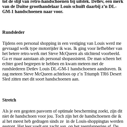
tot de stijl van retro-handschoenen bij uitstek. Detlev, een merk
van de Duitse groothandelaar Louis schuift daarbij z’n DL-
GM-1 handschoenen naar voor.
Rundsleder
Tijdens een personal shopping in een vestiging van Louis werd me
gevraagd welk type motorrijder ik was. Ik ging voor liefhebber van
het betere retro-werk met Steve McQueen als stichtend voorbeeld.
Ga er maar aanstaan als personal shopassistent. De man scheen het
echter goed begrepen te hebben en kwam meteen met de
rundslederen Detlev Louis DL-GM-1 handschoenen aandraven. Ik
zag meteen Steve McQueen achteloos op z’n Triumph TR6 Desert
Sled zitten met dit soort handschoenen aan.
Stretch
Als je een gegoten pasvorm of optimale bescherming zoekt, zijn dit
niet de handschoen voor jou. Toch zijn het de handschoenen die ik
al het meest heb gedragen sinds ze in de Louis-shoppingtas werden
gestopt. Het leer voelt erg zacht aan, op het zeemlapperige af. De