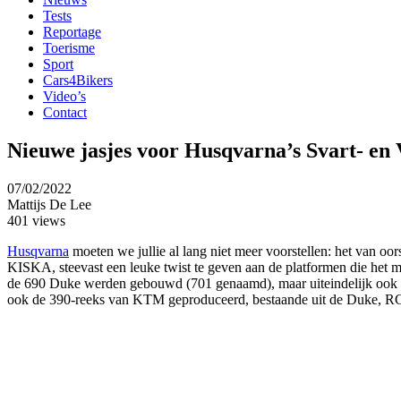
Tests
Reportage
Toerisme
Sport
Cars4Bikers
Video’s
Contact
Nieuwe jasjes voor Husqvarna’s Svart- en 
07/02/2022
Mattijs De Lee
401 views
Husqvarna
moeten we jullie al lang niet meer voorstellen: het van 
KISKA, steevast een leuke twist te geven aan de platformen die het met
de 690 Duke werden gebouwd (701 genaamd), maar uiteindelijk ook klei
ook de 390-reeks van KTM geproduceerd, bestaande uit de Duke, RC en 