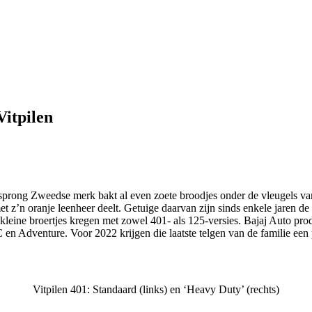
Vitpilen
oorsprong Zweedse merk bakt al even zoete broodjes onder de vleugels 
 z’n oranje leenheer deelt. Getuige daarvan zijn sinds enkele jaren de 
ne broertjes kregen met zowel 401- als 125-versies. Bajaj Auto produce
Adventure. Voor 2022 krijgen die laatste telgen van de familie een pa
Vitpilen 401: Standaard (links) en ‘Heavy Duty’ (rechts)