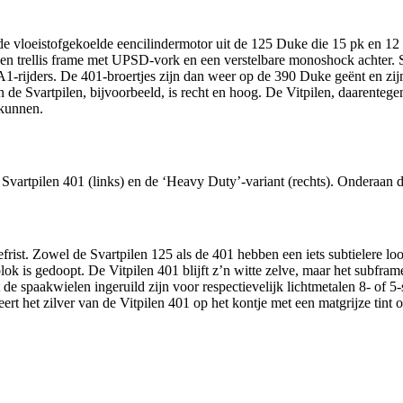
e vloeistofgekoelde eencilindermotor uit de 125 Duke die 15 pk en 12
op een trellis frame met UPSD-vork en een verstelbare monoshock achte
rijders. De 401-broertjes zijn dan weer op de 390 Duke geënt en zijn 
van de Svartpilen, bijvoorbeeld, is recht en hoog. De Vitpilen, daarentege
nkunnen.
Svartpilen 401 (links) en de ‘Heavy Duty’-variant (rechts). Onderaan d
ist. Zowel de Svartpilen 125 als de 401 hebben een iets subtielere loo
lok is gedoopt. De Vitpilen 401 blijft z’n witte zelve, maar het subfram
 de spaakwielen ingeruild zijn voor respectievelijk lichtmetalen 8- of 5
rt het zilver van de Vitpilen 401 op het kontje met een matgrijze tint op