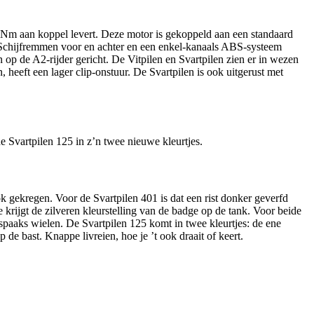
 Nm aan koppel levert. Deze motor is gekoppeld aan een standaard
r. Schijfremmen voor en achter en een enkel-kanaals ABS-systeem
op de A2-rijder gericht. De Vitpilen en Svartpilen zien er in wezen
n, heeft een lager clip-onstuur. De Svartpilen is ook uitgerust met
e Svartpilen 125 in z’n twee nieuwe kleurtjes.
k gekregen. Voor de Svartpilen 401 is dat een rist donker geverfd
e krijgt de zilveren kleurstelling van de badge op de tank. Voor beide
-spaaks wielen. De Svartpilen 125 komt in twee kleurtjes: de ene
 de bast. Knappe livreien, hoe je ’t ook draait of keert.