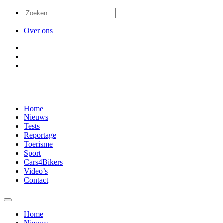
Over ons
Home
Nieuws
Tests
Reportage
Toerisme
Sport
Cars4Bikers
Video’s
Contact
Home
Nieuws