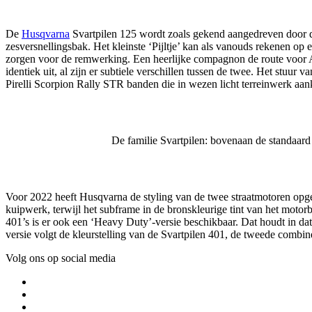
De
Husqvarna
Svartpilen 125 wordt zoals gekend aangedreven door d
zesversnellingsbak. Het kleinste ‘Pijltje’ kan als vanouds rekenen 
zorgen voor de remwerking. Een heerlijke compagnon de route voor A1-
identiek uit, al zijn er subtiele verschillen tussen de twee. Het stuur 
Pirelli Scorpion Rally STR banden die in wezen licht terreinwerk aa
De familie Svartpilen: bovenaan de standaard 
Voor 2022 heeft Husqvarna de styling van de twee straatmotoren opgefr
kuipwerk, terwijl het subframe in de bronskleurige tint van het motorb
401’s is er ook een ‘Heavy Duty’-versie beschikbaar. Dat houdt in dat
versie volgt de kleurstelling van de Svartpilen 401, de tweede combinee
Volg ons op social media